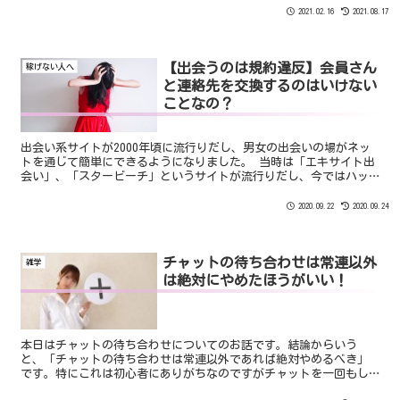
い。何も言わずに落ちちゃえ」 という心理からくる可能性が非常
2021.02.16
2021.08.17
に多い。
【出会うのは規約違反】会員さん
稼げない人へ
と連絡先を交換するのはいけない
ことなの？
出会い系サイトが2000年頃に流行りだし、男女の出会いの場がネッ
トを通じて簡単にできるようになりました。 当時は「エキサイト出
会い」、「スタービーチ」というサイトが流行りだし、今ではハッ
ピーメール、PCMAX、YYCという大手の出会い系サイトがあります。
出会いを求めるのは出会い系サイトだけではなくライブチャットで
2020.09.22
2020.09.24
も日常的に行われています。
チャットの待ち合わせは常連以外
雑学
は絶対にやめたほうがいい！
本日はチャットの待ち合わせについてのお話です。結論からいう
と、「チャットの待ち合わせは常連以外であれば絶対やめるべき」
です。特にこれは初心者にありがちなのですがチャットを一回もし
たことがない会員さんから「●時から待ち合わせいい？」というメ