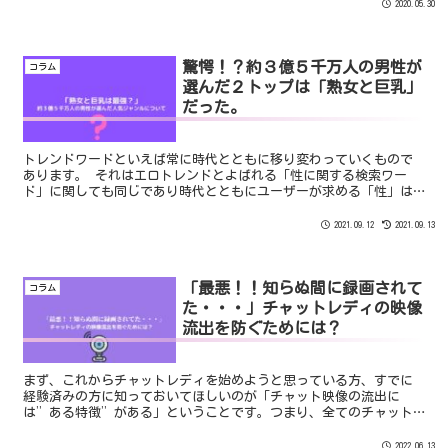
ー...
2020.05.30
驚愕！？約３億５千万人の男性が
コラム
選んだ２トップは「熟女と巨乳」
だった。
トレンドワードといえば常に時代とともに移り変わっていくもので
あります。 それはエロトレンドとよばれる「性に関する検索ワー
ド」に関しても同じであり時代とともにユーザーが求める「性」は
移り変わっていきます。 そんな中でエロトレンドの２トップになっ
たのが「熟女」と「巨乳」。
2021.09.12
2021.09.13
「最悪！！知らぬ間に録画されて
コラム
た・・・」チャットレディの映像
流出を防ぐためには？
まず、これからチャットレディを始めようと思っている方、すでに
経験済みの方に知っておいてほしいのが「チャット映像の流出に
は”ある特徴”がある」ということです。つまり、全てのチャット
レディが流出のリスクはあるけれども「”ある特徴”」に一致しな
ければほぼ流出はありません。結論からいうと、ある特徴とは「無
2022.06.13