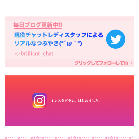
*:;;;:*:;;;:*+☆+*:;;;:*:;;;:*+☆+*:;;;:*:;;;:*+☆+*:;;;:*: