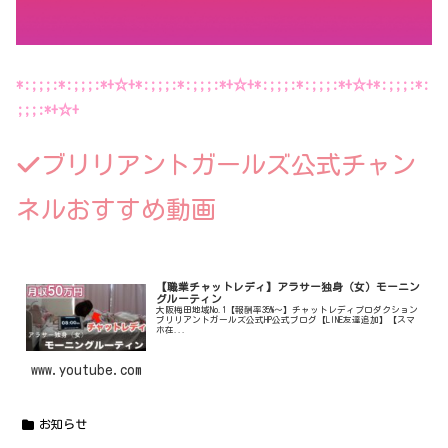
*:;;;:*:;;;:*+☆+*:;;;:*:;;;:*+☆+*:;;;:*:;;;:*+☆+*:;;;:*:
;;;:*+☆+
ブリリアントガールズ公式チャン
ネルおすすめ動画
【職業チャットレディ】アラサー独身（女）モーニン
グルーティン
大阪梅田地域No.1【報酬率35%〜】チャットレディプロダクション
ブリリアントガールズ公式HP公式ブログ【LINE友達追加】【スマ
ホ在...
www.youtube.com
お知らせ