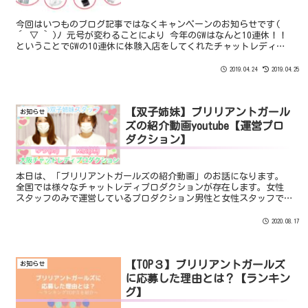
今回はいつものブログ記事ではなくキャンペーンのお知らせです(
´ ▽ ` )ﾉ 元号が変わることにより 今年のGWはなんと10連休！！
ということでGWの10連休に体験入店をしてくれたチャットレディさ
んにはプレゼントします(人´∀｀)．☆．。．:*･ﾟ
2019.04.24
2019.04.25
【双子姉妹】ブリリアントガール
お知らせ
ズの紹介動画youtube【運営プロ
ダクション】
本日は、「ブリリアントガールズの紹介動画」のお話になります。
全国では様々なチャットレディプロダクションが存在します。女性
スタッフのみで運営しているプロダクション男性と女性スタッフで
運営しているプロダクション夫婦で運営しているプロダクション
男...
2020.08.17
【TOP３】ブリリアントガールズ
お知らせ
に応募した理由とは？【ランキン
グ】