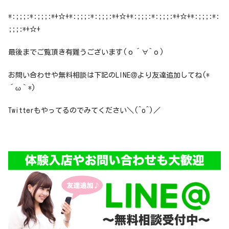
*:;;;:*:;;;:*+☆+*:;;;:*:;;;:*+☆+*:;;;:*:;;;:*+☆+*:;;;:*:
;;;:*+☆+
最後までご覧頂き有難うございます(о´∀`о)
お問い合わせや無料相談は下記のLINE＠より友達追加してね(*
´ω｀*)
Twitterもやってるのでみてください＼(^o^)／