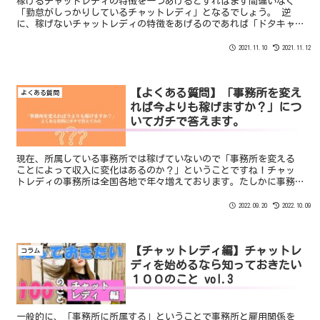
稼げるチャットレディの特徴を一つあげるとすればまず間違いなく
「勤怠がしっかりしているチャットレディ」となるでしょう。 逆
に、稼げないチャットレディの特徴をあげるのであれば「ドタキャ
ンが多くだらしない人」になります。
2021.11.10
2021.11.12
【よくある質問】「事務所を変え
よくある質問
れば今よりも稼げますか？」につ
いてガチで答えます。
現在、所属している事務所では稼げていないので「事務所を変える
ことによって収入に変化はあるのか？」ということですね！チャッ
トレディの事務所は全国各地で年々増えております。たしかに事務
所を変えることで稼げるようになる人もいます。本日は「事務所の
移籍での収入変化」についてお話します。
2022.09.20
2022.10.09
【チャットレディ編】チャットレ
コラム
ディを始めるなら知っておきたい
１００のこと vol.3
一般的に、「事務所に所属する」ということで事務所と雇用関係を