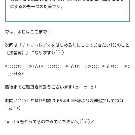
にするのも一つの対策です。
では、本日はここまで！
次回は「チャットレディをはじめる前にしっておきたい100のこと
【接客編】」になります(*^^*)
*:;;;:*:;;;:*+☆+*:;;;:*:;;;:*+☆+*:;;;:*:;;;:*+☆+*:;;;:*:
;;;:*+☆+
最後までご覧頂き有難うございます(о´∀`о)
お問い合わせや無料相談は下記のLINE＠より友達追加してね(*
´ω｀*)
Twitterもやってるのでみてください＼(^o^)／