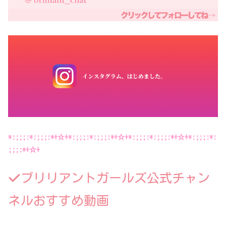
*:;;;:*:;;;:*+☆+*:;;;:*:;;;:*+☆+*:;;;:*:;;;:*+☆+*:;;;:*:
;;;:*+☆+
ブリリアントガールズ公式チャン
ネルおすすめ動画