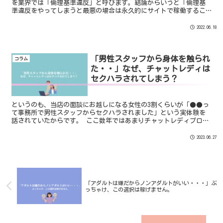
を業界では「倫理基準違反」と呼びます。結論からいうと「倫理基
準違反をやってしまうと最悪の場合は永久的にサイトで稼働するこ
とができなくなる」ことがあるということです。
2022.06.18
「男性スタッフから身体を触られ
コラム
た・・」なぜ、チャットレディは
セクハラされてしまう？
というのも、当店の面談にお越しになる女性の3割くらいが「●●っ
て事務所で男性スタッフからセクハラされました」という実体験を
話されていたからです。 ここ数年ではあまりチャットレディプロダ
クションによるセクハラ行為というのはあまり聞きませんでした。
（もしかすると、見えないところであったのかもしれません
2023.06.27
が・・・）
「アダルトは嫌だからノンアダルトがいい・・・」ぶ
っちゃけ、この選択は稼げません。