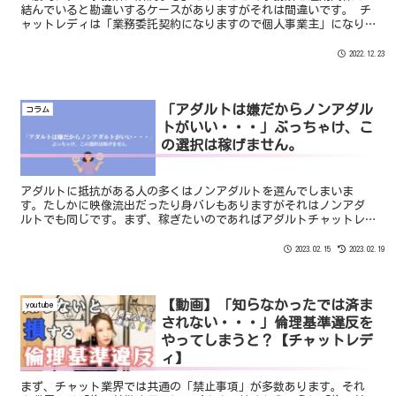
結んでいると勘違いするケースがありますがそれは間違いです。 チ
ャットレディは「業務委託契約になりますので個人事業主」になり
ます。 つまり、確定申告などは全て自分自身で行う必要がありま
す。
2022.12.23
「アダルトは嫌だからノンアダル
コラム
トがいい・・・」ぶっちゃけ、こ
の選択は稼げません。
アダルトに抵抗がある人の多くはノンアダルトを選んでしまいま
す。たしかに映像流出だったり身バレもありますがそれはノンアダ
ルトでも同じです。まず、稼ぎたいのであればアダルトチャットレ
ディしか選択肢はないのです。本日はアダルトとノンアダルトのお
話をします。
2023.02.15
2023.02.19
【動画】「知らなかったでは済ま
youtube
されない・・・」倫理基準違反を
やってしまうと？【チャットレデ
ィ】
まず、チャット業界では共通の「禁止事項」が多数あります。それ